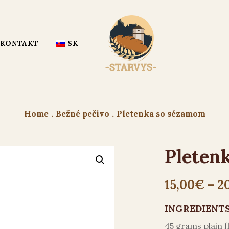
KONTAKT
SK
Home
.
Bežné pečivo
.
Pletenka so sézamom
Pleten
15,00
€
–
2
INGREDIENTS
45 grams plain f