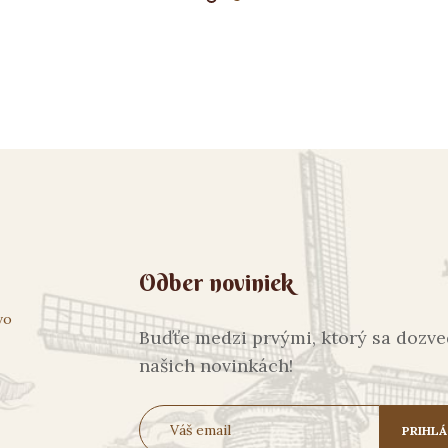
Odber noviniek
vo
Buďťe medzi prvými, ktorý sa dozve
našich novinkách!