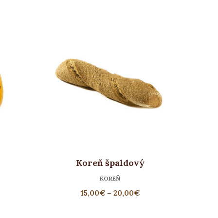
Koreň špaldový
KOREŇ
15,00
€
–
20,00
€