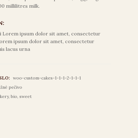
0 millilitres milk.
N:
si Lorem ipsum dolor sit amet, consectetur
 Lorem ipsum dolor sit amet, consectetur
uis lacus urna
SLO:
woo-custom-cakes-1-1-1-2-1-1-1
žné pečivo
kery
,
bio
,
sweet