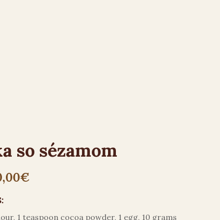
ka so sézamom
0,00
€
:
lour, 1 teaspoon cocoa powder, 1 egg, 10 grams