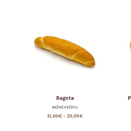
Bageta
P
BEŽNÉ PEČIVO
15,00
€
–
20,00
€